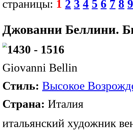
страницы:
1
2
3
4
5
6
7
8
Джованни Беллини. Б
1430 - 1516
Giovanni Bellin
Стиль:
Высокое Возрожд
Страна:
Италия
итальянский художник ве