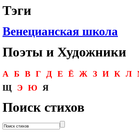
Тэги
Венецианская школа
Поэты и Художники
А
Б
В
Г
Д
Е
Ё
Ж
З
И
К
Л
Щ
Э
Ю
Я
Поиск стихов