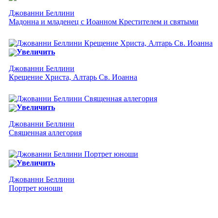
Джованни Беллини
Мадонна и младенец с Иоанном Крестителем и святыми
Увеличить
Джованни Беллини
Крещение Христа, Алтарь Св. Иоанна
Увеличить
Джованни Беллини
Священная аллегория
Увеличить
Джованни Беллини
Портрет юноши