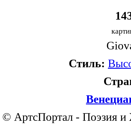
143
карти
Giova
Стиль:
Выс
Стра
Венециа
© АртсПортал - Поэзия и