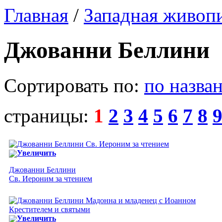
Главная
/
Западная живоп
Джованни Беллини
Сортировать по:
по назва
страницы:
1
2
3
4
5
6
7
8
Увеличить
Джованни Беллини
Св. Иероним за чтением
Увеличить