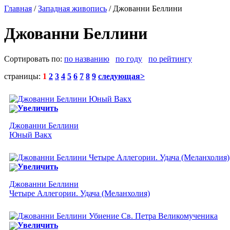
Главная
/
Западная живопись
/ Джованни Беллини
Джованни Беллини
Сортировать по:
по названию
по году
по рейтингу
страницы:
1
2
3
4
5
6
7
8
9
следующая>
Увеличить
Джованни Беллини
Юный Вакх
Увеличить
Джованни Беллини
Четыре Аллегории. Удача (Меланхолия)
Увеличить