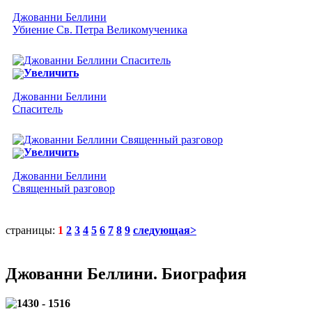
Джованни Беллини
Убиение Св. Петра Великомученика
Увеличить
Джованни Беллини
Спаситель
Увеличить
Джованни Беллини
Священный разговор
страницы:
1
2
3
4
5
6
7
8
9
следующая>
Джованни Беллини. Биография
1430 - 1516