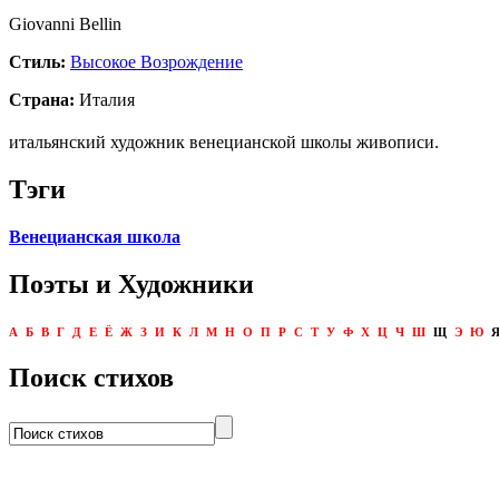
Giovanni Bellin
Стиль:
Высокое Возрождение
Страна:
Италия
итальянский художник венецианской школы живописи.
Тэги
Венецианская школа
Поэты и Художники
А
Б
В
Г
Д
Е
Ё
Ж
З
И
К
Л
М
Н
О
П
Р
С
Т
У
Ф
Х
Ц
Ч
Ш
Щ
Э
Ю
Поиск стихов