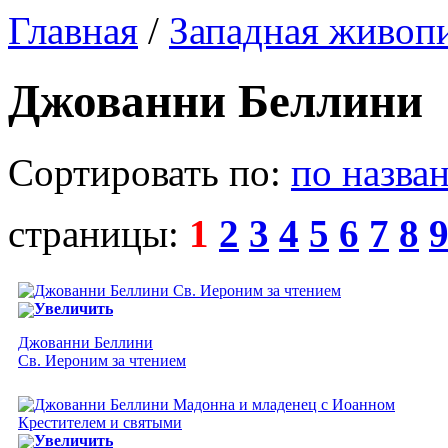
Главная
/
Западная живоп
Джованни Беллини
Сортировать по:
по назва
страницы:
1
2
3
4
5
6
7
8
Увеличить
Джованни Беллини
Св. Иероним за чтением
Увеличить