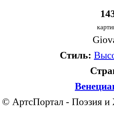
143
карти
Giova
Стиль:
Выс
Стра
Венециа
© АртсПортал - Поэзия и