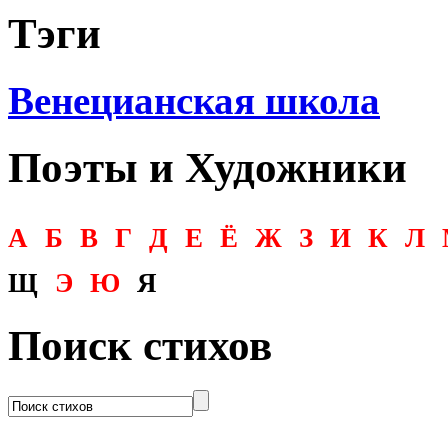
Тэги
Венецианская школа
Поэты и Художники
А
Б
В
Г
Д
Е
Ё
Ж
З
И
К
Л
Щ
Э
Ю
Я
Поиск стихов