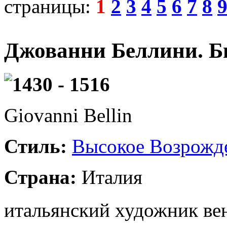
страницы:
1
2
3
4
5
6
7
8
Джованни Беллини. Б
1430 - 1516
Giovanni Bellin
Стиль:
Высокое Возрожд
Страна:
Италия
итальянский художник ве