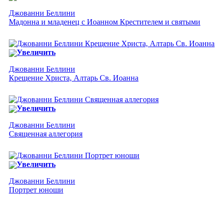
Джованни Беллини
Мадонна и младенец с Иоанном Крестителем и святыми
Увеличить
Джованни Беллини
Крещение Христа, Алтарь Св. Иоанна
Увеличить
Джованни Беллини
Священная аллегория
Увеличить
Джованни Беллини
Портрет юноши