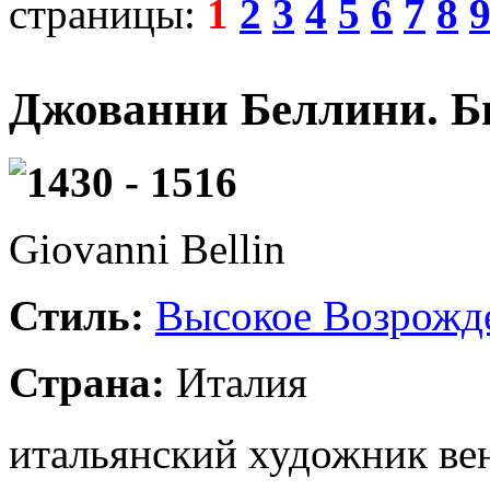
страницы:
1
2
3
4
5
6
7
8
Джованни Беллини. Б
1430 - 1516
Giovanni Bellin
Стиль:
Высокое Возрожд
Страна:
Италия
итальянский художник ве