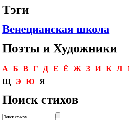
Тэги
Венецианская школа
Поэты и Художники
А
Б
В
Г
Д
Е
Ё
Ж
З
И
К
Л
Щ
Э
Ю
Я
Поиск стихов