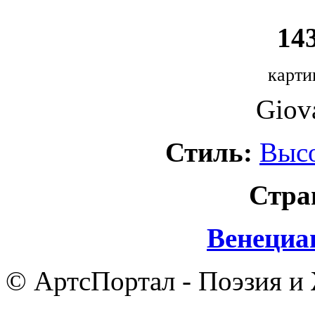
143
карти
Giova
Стиль:
Выс
Стра
Венециа
© АртсПортал - Поэзия и