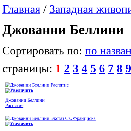
Главная
/
Западная живоп
Джованни Беллини
Сортировать по:
по назва
страницы:
1
2
3
4
5
6
7
8
Увеличить
Джованни Беллини
Распятие
Увеличить