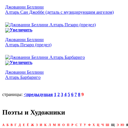
Джованни Беллини
Алтарь Сан Джоббе (деталь с музицирующим ангелом)
Увеличить
Джованни Беллини
Алтарь Пезаро (предел)
Увеличить
Джованни Беллини
Алтарь Барбариго
страницы:
<предыдущая
1
2
3
4
5
6
7
8
9
Поэты и Художники
А
Б
В
Г
Д
Е
Ё
Ж
З
И
К
Л
М
Н
О
П
Р
С
Т
У
Ф
Х
Ц
Ч
Ш
Щ
Э
Ю