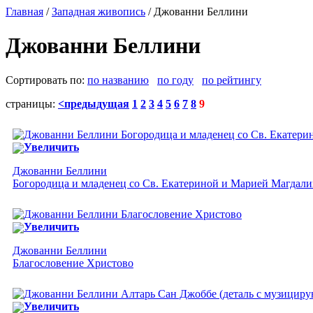
Главная
/
Западная живопись
/ Джованни Беллини
Джованни Беллини
Сортировать по:
по названию
по году
по рейтингу
страницы:
<предыдущая
1
2
3
4
5
6
7
8
9
Увеличить
Джованни Беллини
Богородица и младенец со Св. Екатериной и Марией Магдал
Увеличить
Джованни Беллини
Благословение Христово
Увеличить