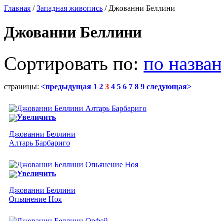
Главная
/
Западная живопись
/ Джованни Беллини
Джованни Беллини
Сортировать по:
по назва
страницы:
<предыдущая
1
2
3
4
5
6
7
8
9
следующая>
Увеличить
Джованни Беллини
Алтарь Барбариго
Увеличить
Джованни Беллини
Опьянение Ноя