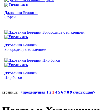
Увеличить
Джованни Беллини
Орфей
Увеличить
Джованни Беллини
Богородица с младенцем
Увеличить
Джованни Беллини
Пир богов
страницы:
<предыдущая
1
2
3
4
5
6
7
8
9
следующая>