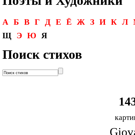
Поэты и Художники
А
Б
В
Г
Д
Е
Ё
Ж
З
И
К
Л
Щ
Э
Ю
Я
Поиск стихов
143
карти
Giova